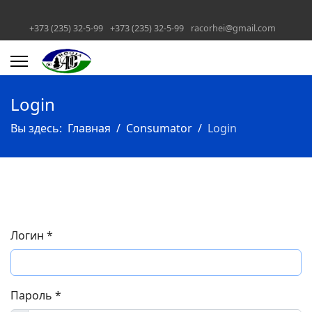
+373 (235) 32-5-99
+373 (235) 32-5-99
racorhei@gmail.com
Login
Вы здесь:
Главная
Consumator
Login
Логин
*
Пароль
*