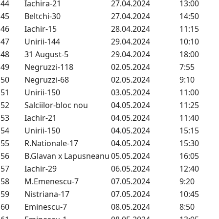
44
Iachira-21
27.04.2024
13:00
45
Beltchi-30
27.04.2024
14:50
46
Iachir-15
28.04.2024
11:15
47
Unirii-144
29.04.2024
10:10
48
31 August-5
29.04.2024
18:00
49
Negruzzi-118
02.05.2024
7:55
50
Negruzzi-68
02.05.2024
9:10
51
Unirii-150
03.05.2024
11:00
52
Salciilor-bloc nou
04.05.2024
11:25
53
Iachir-21
04.05.2024
11:40
54
Unirii-150
04.05.2024
15:15
55
R.Nationale-17
04.05.2024
15:30
56
B.Glavan x Lapusneanu
05.05.2024
16:05
57
Iachir-29
06.05.2024
12:40
58
M.Emenescu-7
07.05.2024
9:20
59
Nistriana-17
07.05.2024
10:45
60
Eminescu-7
08.05.2024
8:50