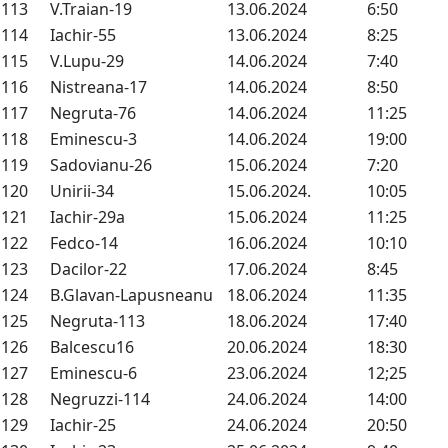
113
V.Traian-19
13.06.2024
6:50
114
Iachir-55
13.06.2024
8:25
115
V.Lupu-29
14.06.2024
7:40
116
Nistreana-17
14.06.2024
8:50
117
Negruta-76
14.06.2024
11:25
118
Eminescu-3
14.06.2024
19:00
119
Sadovianu-26
15.06.2024
7:20
120
Unirii-34
15.06.2024.
10:05
121
Iachir-29a
15.06.2024
11:25
122
Fedco-14
16.06.2024
10:10
123
Dacilor-22
17.06.2024
8:45
124
B.Glavan-Lapusneanu
18.06.2024
11:35
125
Negruta-113
18.06.2024
17:40
126
Balcescu16
20.06.2024
18:30
127
Eminescu-6
23.06.2024
12;25
128
Negruzzi-114
24.06.2024
14:00
129
Iachir-25
24.06.2024
20:50