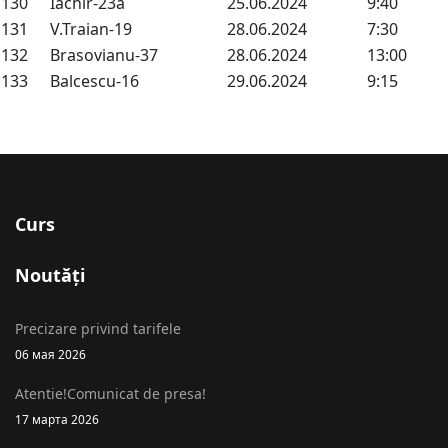
130
Iachir-23a
25.06.2024
9:40
131
V.Traian-19
28.06.2024
7:30
132
Brasovianu-37
28.06.2024
13:00
133
Balcescu-16
29.06.2024
9:15
Curs
Noutăți
Precizare privind tarifele
06 мая 2026
Atentie!Comunicat de presa!
17 марта 2026