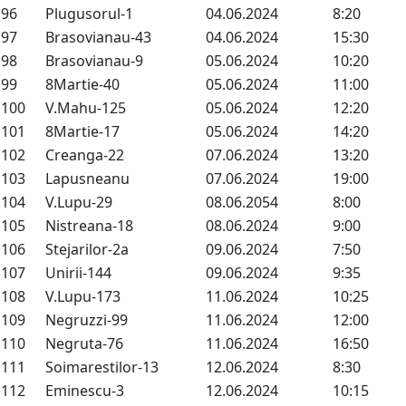
96
Plugusorul-1
04.06.2024
8:20
97
Brasovianau-43
04.06.2024
15:30
98
Brasovianau-9
05.06.2024
10:20
99
8Martie-40
05.06.2024
11:00
100
V.Mahu-125
05.06.2024
12:20
101
8Martie-17
05.06.2024
14:20
102
Creanga-22
07.06.2024
13:20
103
Lapusneanu
07.06.2024
19:00
104
V.Lupu-29
08.06.2054
8:00
105
Nistreana-18
08.06.2024
9:00
106
Stejarilor-2a
09.06.2024
7:50
107
Unirii-144
09.06.2024
9:35
108
V.Lupu-173
11.06.2024
10:25
109
Negruzzi-99
11.06.2024
12:00
110
Negruta-76
11.06.2024
16:50
111
Soimarestilor-13
12.06.2024
8:30
112
Eminescu-3
12.06.2024
10:15