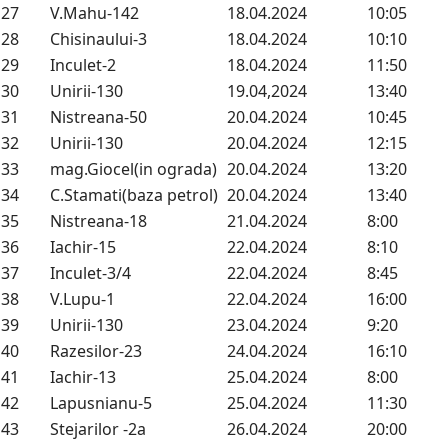
27
V.Mahu-142
18.04.2024
10:05
28
Chisinaului-3
18.04.2024
10:10
29
Inculet-2
18.04.2024
11:50
30
Unirii-130
19.04,2024
13:40
31
Nistreana-50
20.04.2024
10:45
32
Unirii-130
20.04.2024
12:15
33
mag.Giocel(in ograda)
20.04.2024
13:20
34
C.Stamati(baza petrol)
20.04.2024
13:40
35
Nistreana-18
21.04.2024
8:00
36
Iachir-15
22.04.2024
8:10
37
Inculet-3/4
22.04.2024
8:45
38
V.Lupu-1
22.04.2024
16:00
39
Unirii-130
23.04.2024
9:20
40
Razesilor-23
24.04.2024
16:10
41
Iachir-13
25.04.2024
8:00
42
Lapusnianu-5
25.04.2024
11:30
43
Stejarilor -2a
26.04.2024
20:00