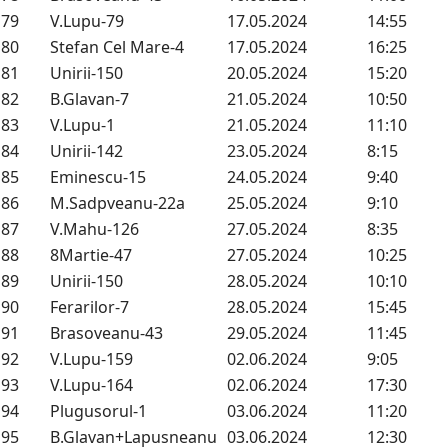
79
V.Lupu-79
17.05.2024
14:55
80
Stefan Cel Mare-4
17.05.2024
16:25
81
Unirii-150
20.05.2024
15:20
82
B.Glavan-7
21.05.2024
10:50
83
V.Lupu-1
21.05.2024
11:10
84
Unirii-142
23.05.2024
8:15
85
Eminescu-15
24.05.2024
9:40
86
M.Sadpveanu-22a
25.05.2024
9:10
87
V.Mahu-126
27.05.2024
8:35
88
8Martie-47
27.05.2024
10:25
89
Unirii-150
28.05.2024
10:10
90
Ferarilor-7
28.05.2024
15:45
91
Brasoveanu-43
29.05.2024
11:45
92
V.Lupu-159
02.06.2024
9:05
93
V.Lupu-164
02.06.2024
17:30
94
Plugusorul-1
03.06.2024
11:20
95
B.Glavan+Lapusneanu
03.06.2024
12:30