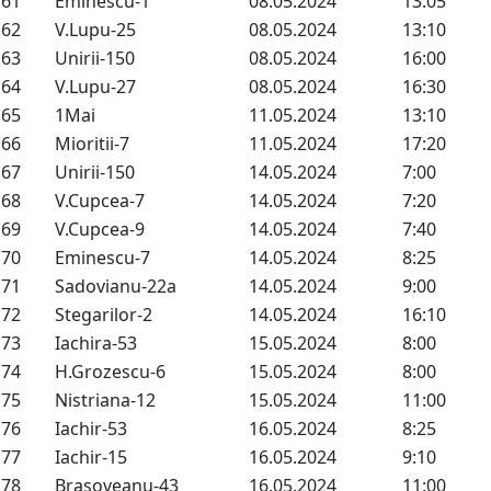
61
Eminescu-1
08.05.2024
13:05
62
V.Lupu-25
08.05.2024
13:10
63
Unirii-150
08.05.2024
16:00
64
V.Lupu-27
08.05.2024
16:30
65
1Mai
11.05.2024
13:10
66
Mioritii-7
11.05.2024
17:20
67
Unirii-150
14.05.2024
7:00
68
V.Cupcea-7
14.05.2024
7:20
69
V.Cupcea-9
14.05.2024
7:40
70
Eminescu-7
14.05.2024
8:25
71
Sadovianu-22a
14.05.2024
9:00
72
Stegarilor-2
14.05.2024
16:10
73
Iachira-53
15.05.2024
8:00
74
H.Grozescu-6
15.05.2024
8:00
75
Nistriana-12
15.05.2024
11:00
76
Iachir-53
16.05.2024
8:25
77
Iachir-15
16.05.2024
9:10
78
Brasoveanu-43
16.05.2024
11:00