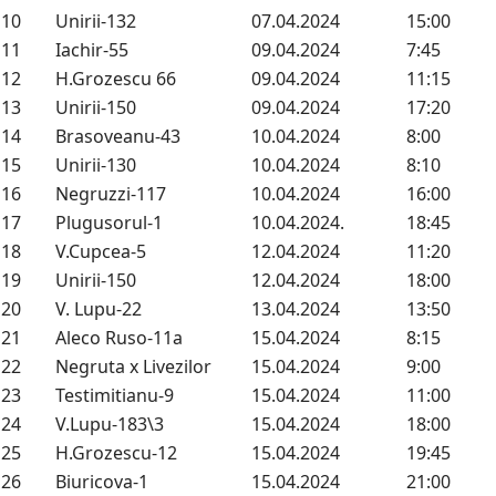
10
Unirii-132
07.04.2024
15:00
11
Iachir-55
09.04.2024
7:45
12
H.Grozescu 66
09.04.2024
11:15
13
Unirii-150
09.04.2024
17:20
14
Brasoveanu-43
10.04.2024
8:00
15
Unirii-130
10.04.2024
8:10
16
Negruzzi-117
10.04.2024
16:00
17
Plugusorul-1
10.04.2024.
18:45
18
V.Cupcea-5
12.04.2024
11:20
19
Unirii-150
12.04.2024
18:00
20
V. Lupu-22
13.04.2024
13:50
21
Aleco Ruso-11a
15.04.2024
8:15
22
Negruta x Livezilor
15.04.2024
9:00
23
Testimitianu-9
15.04.2024
11:00
24
V.Lupu-183\3
15.04.2024
18:00
25
H.Grozescu-12
15.04.2024
19:45
26
Biuricova-1
15.04.2024
21:00