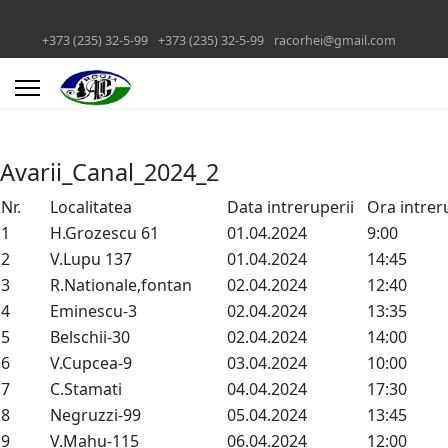
+373 (235) 32-5-99
+373 (235) 32-5-99
racorhei@gmail.com
Avarii_Canal_2024_2
Nr.
Localitatea
Data intreruperii
Ora intrer
1
H.Grozescu 61
01.04.2024
9:00
2
V.Lupu 137
01.04.2024
14:45
3
R.Nationale,fontan
02.04.2024
12:40
4
Eminescu-3
02.04.2024
13:35
5
Belschii-30
02.04.2024
14:00
6
V.Cupcea-9
03.04.2024
10:00
7
C.Stamati
04.04.2024
17:30
8
Negruzzi-99
05.04.2024
13:45
9
V.Mahu-115
06.04.2024
12:00