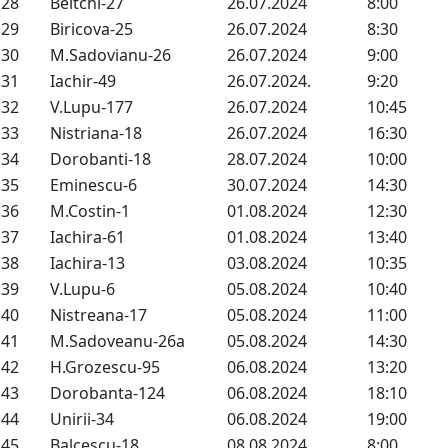
28
Beltchi-27
26.07.2024
8:00
29
Biricova-25
26.07.2024
8:30
30
M.Sadovianu-26
26.07.2024
9:00
31
Iachir-49
26.07.2024.
9:20
32
V.Lupu-177
26.07.2024
10:45
33
Nistriana-18
26.07.2024
16:30
34
Dorobanti-18
28.07.2024
10:00
35
Eminescu-6
30.07.2024
14:30
36
M.Costin-1
01.08.2024
12:30
37
Iachira-61
01.08.2024
13:40
38
Iachira-13
03.08.2024
10:35
39
V.Lupu-6
05.08.2024
10:40
40
Nistreana-17
05.08.2024
11:00
41
M.Sadoveanu-26a
05.08.2024
14:30
42
H.Grozescu-95
06.08.2024
13:20
43
Dorobanta-124
06.08.2024
18:10
44
Unirii-34
06.08.2024
19:00
45
Balcescu-18
08.08.2024
8:00