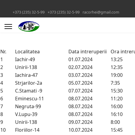
+373 (235) 32-5-99
+373 (235) 32-5-99
racorhei@gmail.com
Nr.
Localitatea
Data intreruperii
Ora intrer
1
Iachir-49
01.07.2024
13:25
2
Unirii-138
02.07.2024
12:35
3
Iachira-47
03.07.2024
19:00
4
Strjarilor-2a
05.07.2024
7:35
5
C.Stamati -9
07.07.2024
15:30
6
Eminescu-11
08.07.2024
11:20
7
Negruta-99
08.07.2024
16:00
8
V.Lupu-39
08.07.2024
16:10
9
Unirii-138
09.07.2024
8:00
10
Floriilor-14
10.07.2024
15:45