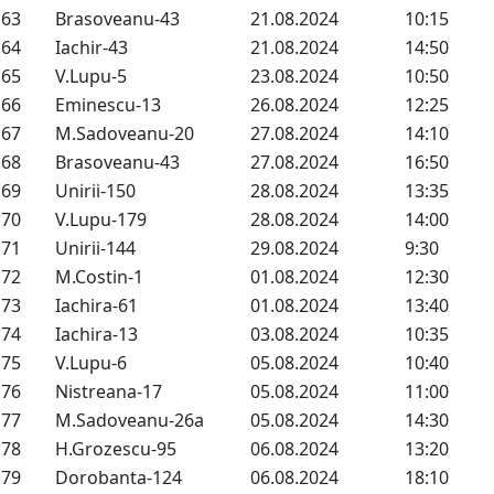
63
Brasoveanu-43
21.08.2024
10:15
64
Iachir-43
21.08.2024
14:50
65
V.Lupu-5
23.08.2024
10:50
66
Eminescu-13
26.08.2024
12:25
67
M.Sadoveanu-20
27.08.2024
14:10
68
Brasoveanu-43
27.08.2024
16:50
69
Unirii-150
28.08.2024
13:35
70
V.Lupu-179
28.08.2024
14:00
71
Unirii-144
29.08.2024
9:30
72
M.Costin-1
01.08.2024
12:30
73
Iachira-61
01.08.2024
13:40
74
Iachira-13
03.08.2024
10:35
75
V.Lupu-6
05.08.2024
10:40
76
Nistreana-17
05.08.2024
11:00
77
M.Sadoveanu-26a
05.08.2024
14:30
78
H.Grozescu-95
06.08.2024
13:20
79
Dorobanta-124
06.08.2024
18:10