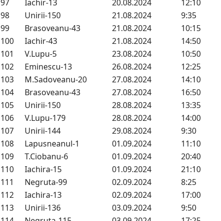
97
Iachir-13
20.08.2024
12:10
98
Unirii-150
21.08.2024
9:35
99
Brasoveanu-43
21.08.2024
10:15
100
Iachir-43
21.08.2024
14:50
101
V.Lupu-5
23.08.2024
10:50
102
Eminescu-13
26.08.2024
12:25
103
M.Sadoveanu-20
27.08.2024
14:10
104
Brasoveanu-43
27.08.2024
16:50
105
Unirii-150
28.08.2024
13:35
106
V.Lupu-179
28.08.2024
14:00
107
Unirii-144
29.08.2024
9:30
108
Lapusneanul-1
01.09.2024
11:10
109
T.Ciobanu-6
01.09.2024
20:40
110
Iachira-15
01.09.2024
21:10
111
Negruta-99
02.09.2024
8:25
112
Iachira-13
02.09.2024
17:00
113
Unirii-136
03.09.2024
9:50
114
Negruta-115
03.09.2024
17:25