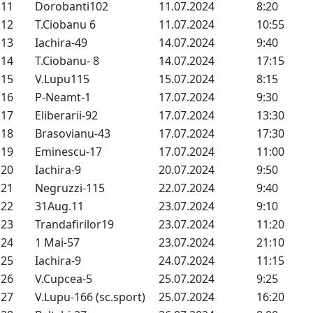
11
Dorobanti102
11.07.2024
8:20
12
T.Ciobanu 6
11.07.2024
10:55
13
Iachira-49
14.07.2024
9:40
14
T.Ciobanu- 8
14.07.2024
17:15
15
V.Lupu115
15.07.2024
8:15
16
P-Neamt-1
17.07.2024
9:30
17
Eliberarii-92
17.07.2024
13:30
18
Brasovianu-43
17.07.2024
17:30
19
Eminescu-17
17.07.2024
11:00
20
Iachira-9
20.07.2024
9:50
21
Negruzzi-115
22.07.2024
9:40
22
31Aug.11
23.07.2024
9:10
23
Trandafirilor19
23.07.2024
11:20
24
1 Mai-57
23.07.2024
21:10
25
Iachira-9
24.07.2024
11:15
26
V.Cupcea-5
25.07.2024
9:25
27
V.Lupu-166 (sc.sport)
25.07.2024
16:20