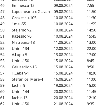
46
Eminescu-13
09.08.2024
7:55
47
Lapusneanu x Glavan
09.08.2024
11:50
48
Grozescu-105
10.08.2024
11:30
49
1mai-55
10.08.2024
11:55
50
Stejarilor-2
10.08.2024
14:50
51
Razesilor-6
10.08.2024
15:45
52
Nistreana-18
11.08.2024
13:00
53
Unirii-134
12.08.2024
22:00
54
V.Lupu-5
13.08.2024
17:00
55
Unirii-150
15.08.2024
8:45
56
Calusarilor-15
15.08.2024
9:50
57
T.Ceban-1
15.08.2024
18;30
58
Stefan cel Mare-4
16.08.2024
11:00
59
Iachir-9
19.08.2024
15:00
60
Unirii-144
20.08.2024
11:45
61
Iachir-13
20.08.2024
12:10
62
Unirii-150
21.08.2024
9:35