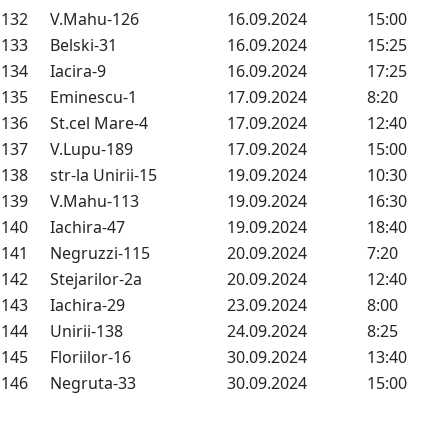
132
V.Mahu-126
16.09.2024
15:00
133
Belski-31
16.09.2024
15:25
134
Iacira-9
16.09.2024
17:25
135
Eminescu-1
17.09.2024
8:20
136
St.cel Mare-4
17.09.2024
12:40
137
V.Lupu-189
17.09.2024
15:00
138
str-la Unirii-15
19.09.2024
10:30
139
V.Mahu-113
19.09.2024
16:30
140
Iachira-47
19.09.2024
18:40
141
Negruzzi-115
20.09.2024
7:20
142
Stejarilor-2a
20.09.2024
12:40
143
Iachira-29
23.09.2024
8:00
144
Unirii-138
24.09.2024
8:25
145
Floriilor-16
30.09.2024
13:40
146
Negruta-33
30.09.2024
15:00