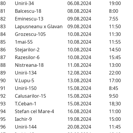
80
Unirii-34
06.08.2024
19:00
81
Balcescu-18
08.08.2024
8:00
82
Eminescu-13
09.08.2024
7:55
83
Lapusneanu x Glavan
09.08.2024
11:50
84
Grozescu-105
10.08.2024
11:30
85
1mai-55
10.08.2024
11:55
86
Stejarilor-2
10.08.2024
14:50
87
Razesilor-6
10.08.2024
15:45
88
Nistreana-18
11.08.2024
13:00
89
Unirii-134
12.08.2024
22:00
90
V.Lupu-5
13.08.2024
17:00
91
Unirii-150
15.08.2024
8:45
92
Calusarilor-15
15.08.2024
9:50
93
T.Ceban-1
15.08.2024
18;30
94
Stefan cel Mare-4
16.08.2024
11:00
95
Iachir-9
19.08.2024
15:00
96
Unirii-144
20.08.2024
11:45