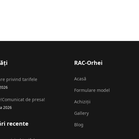
ăți
RAC-Orhei
Acasă
re privind tarifele
2026
Formulare model
e!Comunicat de presa!
Achiziții
а 2026
Gallery
ri recente
Blog