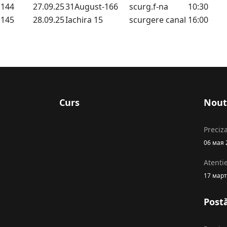
144
27.09.25
31August-166
scurg.f-na
10:30
145
28.09.25
Iachira 15
scurgere canal
16:00
Curs
Nout
Preciza
06 мая 
Atenti
17 март
Postă