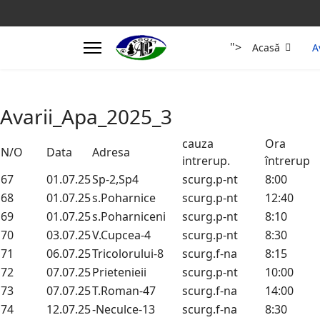
">
Acasă
A
Avarii_Apa_2025_3
cauza
Ora
N/O
Data
Adresa
intrerup.
întrerup
67
01.07.25
Sp-2,Sp4
scurg.p-nt
8:00
68
01.07.25
s.Poharnice
scurg.p-nt
12:40
69
01.07.25
s.Poharniceni
scurg.p-nt
8:10
70
03.07.25
V.Cupcea-4
scurg.p-nt
8:30
71
06.07.25
Tricolorului-8
scurg.f-na
8:15
72
07.07.25
Prietenieii
scurg.p-nt
10:00
73
07.07.25
T.Roman-47
scurg.f-na
14:00
74
12.07.25
-Neculce-13
scurg.f-na
8:30