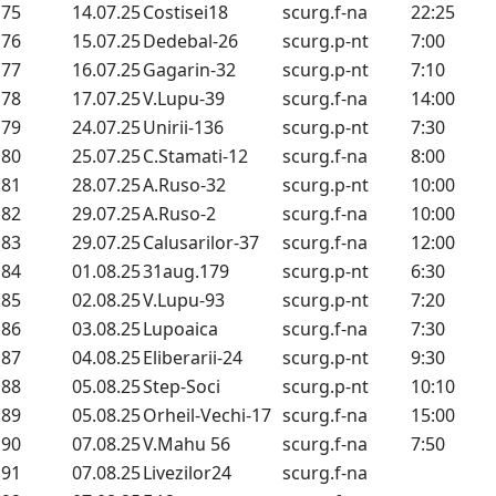
75
14.07.25
Costisei18
scurg.f-na
22:25
76
15.07.25
Dedebal-26
scurg.p-nt
7:00
77
16.07.25
Gagarin-32
scurg.p-nt
7:10
78
17.07.25
V.Lupu-39
scurg.f-na
14:00
79
24.07.25
Unirii-136
scurg.p-nt
7:30
80
25.07.25
C.Stamati-12
scurg.f-na
8:00
81
28.07.25
A.Ruso-32
scurg.p-nt
10:00
82
29.07.25
A.Ruso-2
scurg.f-na
10:00
83
29.07.25
Calusarilor-37
scurg.f-na
12:00
84
01.08.25
31aug.179
scurg.p-nt
6:30
85
02.08.25
V.Lupu-93
scurg.p-nt
7:20
86
03.08.25
Lupoaica
scurg.f-na
7:30
87
04.08.25
Eliberarii-24
scurg.p-nt
9:30
88
05.08.25
Step-Soci
scurg.p-nt
10:10
89
05.08.25
Orheil-Vechi-17
scurg.f-na
15:00
90
07.08.25
V.Mahu 56
scurg.f-na
7:50
91
07.08.25
Livezilor24
scurg.f-na