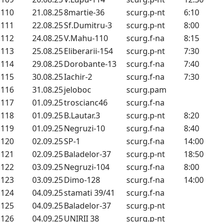
110
21.08.25
8martie-36
scurg.p-nt
6:10
111
22.08.25
Sf.Dumitru-3
scurg.p-nt
8:00
112
24.08.25
V.Mahu-110
scurg.f-na
8:15
113
25.08.25
Еliberarii-154
scurg.p-nt
7:30
114
29.08.25
Dorobante-13
scurg.f-na
7:40
115
30.08.25
Iachir-2
scurg.f-na
7:30
116
31.08.25
jeloboc
scurg.pam
117
01.09.25
troscianc46
scurg.f-na
118
01.09.25
B.Lautar.3
scurg.p-nt
8:20
119
01.09.25
Negruzi-10
scurg.f-na
8:40
120
02.09.25
SP-1
scurg.f-na
14:00
121
02.09.25
Baladelor-37
scurg.p-nt
18:50
122
03.09.25
Negruzi-104
scurg.f-na
8:00
123
03.09.25
Dimo-128
scurg.f-na
14:00
124
04.09.25
stamati 39/41
scurg.f-na
125
04.09.25
Baladelor-37
scurg.p-nt
126
04.09.25
UNIRII 38
scurg.p-nt