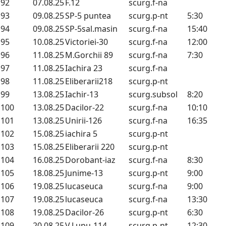
92
07.08.25
F.12
scurg.f-na
93
09.08.25
SP-5 puntea
scurg.p-nt
5:30
94
09.08.25
SP-5sal.masin
scurg.f-na
15:40
95
10.08.25
Victoriei-30
scurg.f-na
12:00
96
11.08.25
M.Gorchii 89
scurg.f-na
7:30
97
11.08.25
Iachira 23
scurg.f-na
98
11.08.25
Eliberarii218
scurg.p-nt
99
13.08.25
Iachir-13
scurg.subsol
8:20
100
13.08.25
Dacilor-22
scurg.f-na
10:10
101
13.08.25
Unirii-126
scurg.f-na
16:35
102
15.08.25
iachira 5
scurg.p-nt
103
15.08.25
Eliberarii 220
scurg.p-nt
104
16.08.25
Dorobant-iaz
scurg.f-na
8:30
105
18.08.25
Junime-13
scurg.p-nt
9:00
106
19.08.25
lucaseuca
scurg.f-na
9:00
107
19.08.25
lucaseuca
scurg.f-na
13:30
108
19.08.25
Dacilor-26
scurg.p-nt
6:30
109
20.08.25
V.Lupu-114
scurg.p-nt
12:30