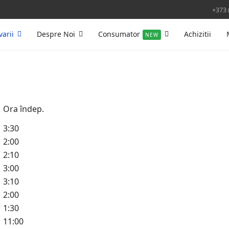
+373 
varii
Despre Noi
Consumator
Achizitii
NEW
Ora îndep.
3:30
2:00
2:10
3:00
3:10
2:00
1:30
11:00