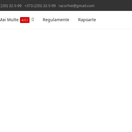
(235) 32-5-99
+373 (235) 32-5-99
racorhei@gmail.com
Mai Multe
Regulamente
Rapoarte
AICI