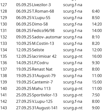
127
05.09.25
Livezilor-3
scurg.f-na
128
06.09.25
T.Roman-68
scurg.f-na
6:40
129
06.09.25
V.Lupu-55
scurg.f-na
8:50
130
06.09.25
Dimo-58
scurg.f-na
14:20
131
08.09.25
Fedico96/98
scurg.f-na
14:00
132
09.09.25
Sadov-.automar
scurg.f-na
8:10
133
10.09.25
M.Costin-13
scurg.f-na
8:20
134
12.09.25
Seliste
scurg.f-na
12:00
135
12.09.25
lacrimioar 42
scurg.p-nt
16:00
136
14.09.25
I.P.Codru
scurg.f-na
9:30
137
19.09.25
Renast Nat
scurg.p-nt
8:00
138
19.09.25
31August-79
scurg.f-na
11:00
139
19.09.25
Cantemir-7
scurg.f-na
15:00
140
20.09.25
Mahu 113
scurg.p-nt
11:00
141
25.09.25
Sportivilor-13
scurg.p-nt
7:50
142
27.09.25
V.Lupu-125
scurg.f-na
8:00
143
27.09.25
31August-141
scurg.p-nt
9:00